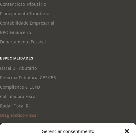
Contencioso Tributário
Planejamento Tributário
Contabilidade Empresarial
BPO Financeiro
Departamento Pessoal
ESPECIALIDADES
Fiscal & Tributário
Reforma Tributária CBS/IBS
Compliance & LGPD
Calculadora Fiscal
Radar Fiscal RJ
Diagnóstico Fiscal
Gerenciar consentimento
CONTATO