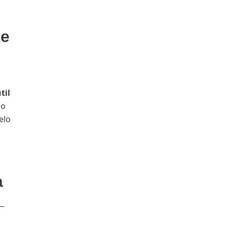
de
til
io
elo
a
 —