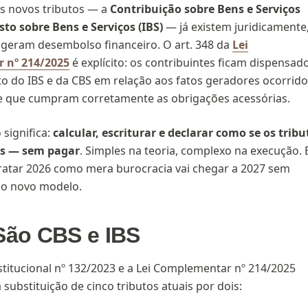
s novos tributos — a
Contribuição sobre Bens e Serviços
to sobre Bens e Serviços (IBS)
— já existem juridicamente
geram desembolso financeiro. O art. 348 da
Lei
 nº 214/2025
é explícito: os contribuintes ficam dispensad
o do IBS e da CBS em relação aos fatos geradores ocorrid
e que cumpram corretamente as obrigações acessórias.
 significa:
calcular, escriturar e declarar como se os tribu
os — sem pagar
. Simples na teoria, complexo na execução. 
atar 2026 como mera burocracia vai chegar a 2027 sem
 o novo modelo.
São CBS e IBS
itucional nº 132/2023 e a Lei Complementar nº 214/2025
substituição de cinco tributos atuais por dois: