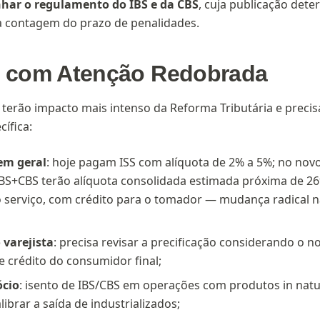
ar o regulamento do IBS e da CBS
, cuja publicação dete
da contagem do prazo de penalidades.
s com Atenção Redobrada
 terão impacto mais intenso da Reforma Tributária e preci
cífica:
em geral
: hoje pagam ISS com alíquota de 2% a 5%; no nov
BS+CBS terão alíquota consolidada estimada próxima de 2
o serviço, com crédito para o tomador — mudança radical 
 varejista
: precisa revisar a precificação considerando o n
 crédito do consumidor final;
cio
: isento de IBS/CBS em operações com produtos in nat
librar a saída de industrializados;