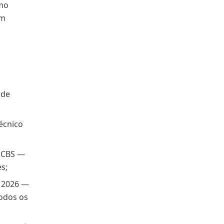
omo
em
 de
écnico
a CBS —
s;
e 2026 —
odos os