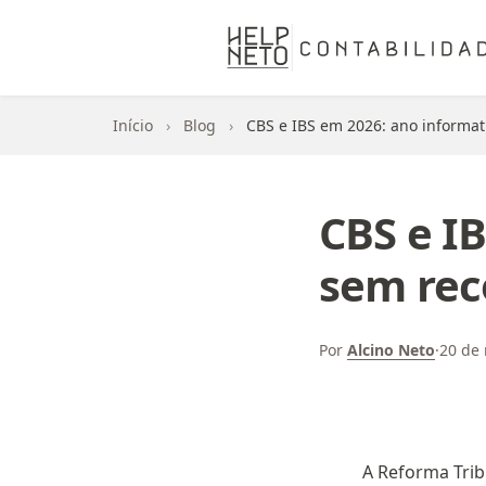
Início
›
Blog
›
CBS e IBS em 2026: ano informati
CBS e I
sem rec
Por
Alcino Neto
·
20 de
A Reforma Tri