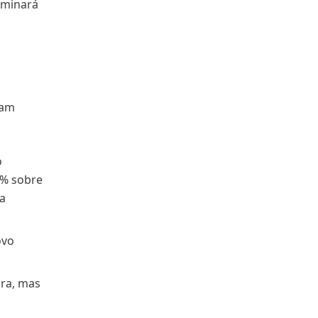
rminará
sam
o
6% sobre
na
ovo
ura, mas