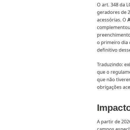
O art. 348 da 
geradores de 
acessórias. O
A
complementou 
preenchimento
o primeiro dia
definitivo dess
Traduzindo: exi
que o regulame
que não tivere
obrigações ace
Impacto
A partir de 202
campos específ