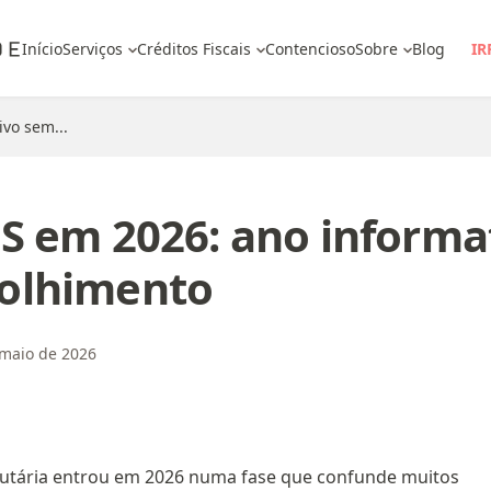
Início
Serviços
Créditos Fiscais
Contencioso
Sobre
Blog
IR
vo sem...
BS em 2026: ano informa
olhimento
 maio de 2026
butária entrou em 2026 numa fase que confunde muitos