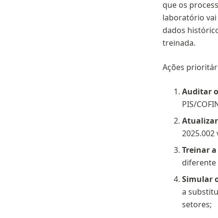
que os proces
laboratório va
dados históric
treinada.
Ações prioritár
Auditar o
PIS/COFIN
Atualizar
2025.002 
Treinar a
diferente
Simular 
a substit
setores;