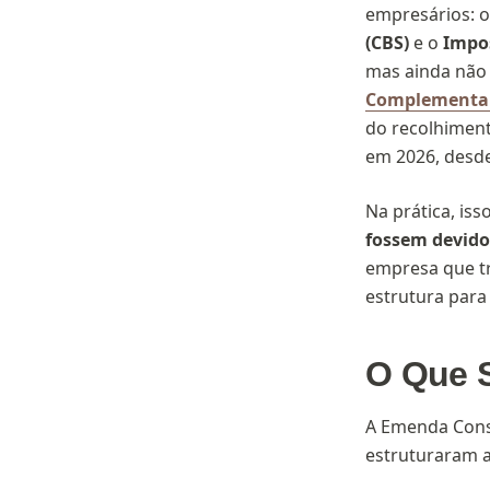
empresários: o
(CBS)
e o
Impos
mas ainda não 
Complementar
do recolhiment
em 2026, desd
Na prática, isso
fossem devid
empresa que tr
estrutura para
O Que 
A Emenda Const
estruturaram a 