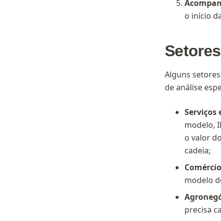
Acompanh
o início 
Setore
Alguns setores
de análise espe
Serviços 
modelo, I
o valor d
cadeia;
Comércio
modelo de
Agronegó
precisa ca