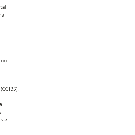
tal
ra
 ou
(CGIBS).
e
s
ás e