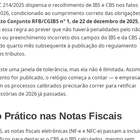
LC 214/2025 dispensa o recolhimento de IBS e CBS nos fatos
2026, condicionado ao cumprimento correto das obrigaçõe
to Conjunto RFB/CGIBS nº 1, de 22 de dezembro de 2025
,
essa regra ao prever que não haverá penalidades pelo nã
 ou preenchimento incorreto dos campos do IBS e da CBS 
 do quarto mês subsequente à publicação do regulamento
es tributos.
ste uma janela de tolerância, mas ela não é ilimitada. Assim
nto for publicado, o relógio começa a contar — e empresa
m os processos calibrados precisarão correr para retificar
ssórias de 2026 já passadas.
 Prático nas Notas Fiscais
6, as notas fiscais eletrônicas (NF-e e NFC-e) passam a inclui
icos para destacar o CBS e o IBS calculados, mesmo sem