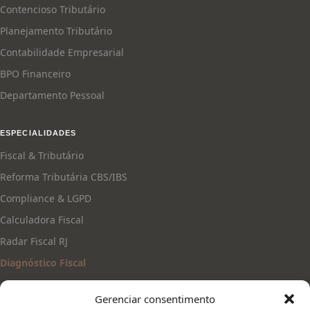
Contencioso Tributário
Planejamento Tributário
Contabilidade Empresarial
BPO Financeiro
Departamento Pessoal
ESPECIALIDADES
Fiscal & Tributário
Reforma Tributária CBS/IBS
Compliance & LGPD
Calculadora Fiscal
Radar Fiscal RJ
Diagnóstico Fiscal
Gerenciar consentimento
CONTATO