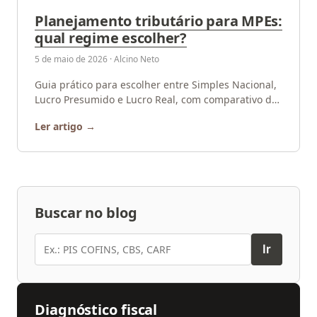
Planejamento tributário para MPEs:
qual regime escolher?
5 de maio de 2026 · Alcino Neto
Guia prático para escolher entre Simples Nacional,
Lucro Presumido e Lucro Real, com comparativo de
alíquotas e impacto da reforma CBS/IBS. Consulte a
Ler artigo
HN.
Buscar no blog
Buscar
Ir
Diagnóstico fiscal