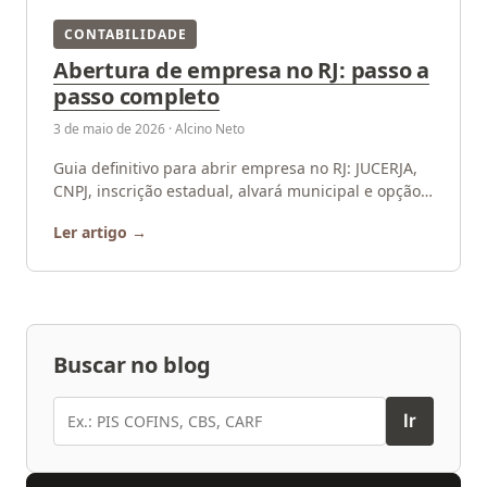
CONTABILIDADE
Abertura de empresa no RJ: passo a
passo completo
3 de maio de 2026 · Alcino Neto
Guia definitivo para abrir empresa no RJ: JUCERJA,
CNPJ, inscrição estadual, alvará municipal e opção
pelo Simples Nacional. Consulte a HN
Ler artigo
Contabilidade.
Buscar no blog
Buscar
Ir