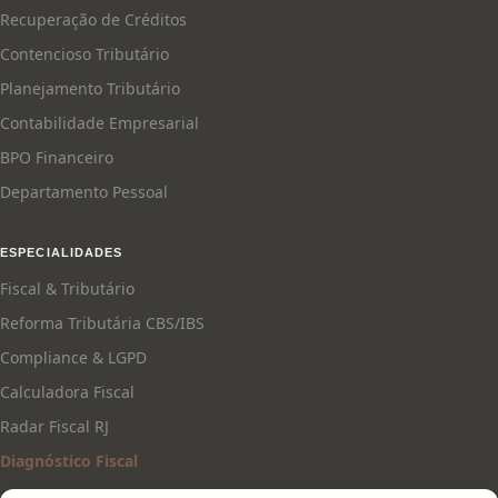
Recuperação de Créditos
Contencioso Tributário
Planejamento Tributário
Contabilidade Empresarial
BPO Financeiro
Departamento Pessoal
ESPECIALIDADES
Fiscal & Tributário
Reforma Tributária CBS/IBS
Compliance & LGPD
Calculadora Fiscal
Radar Fiscal RJ
Diagnóstico Fiscal