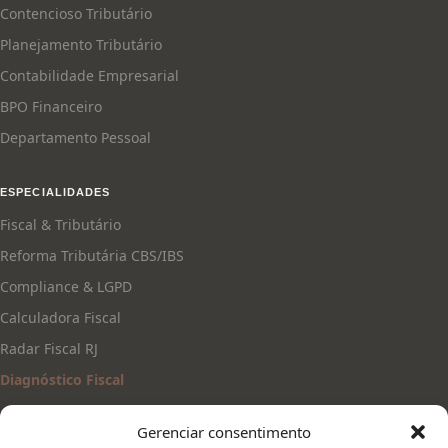
Contencioso Tributário
Planejamento Tributário
Contabilidade Empresarial
BPO Financeiro
Departamento Pessoal
ESPECIALIDADES
Fiscal & Tributário
Reforma Tributária CBS/IBS
Compliance & LGPD
Calculadora Fiscal
Radar Fiscal RJ
Diagnóstico Fiscal
Gerenciar consentimento
CONTATO