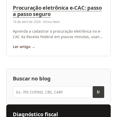
Procuração eletrônica e-CAC: passo
a passo seguro
19 de abril de 2026 · Alcino Neto
Aprenda a cadastrar a procuração eletrônica no e-
CAC da Receita Federal em poucos minutos, usando
apenas sua conta Gov.br. Veja o passo a passo com
Ler artigo
a HN.
Buscar no blog
Buscar
Ir
Diagnóstico fiscal