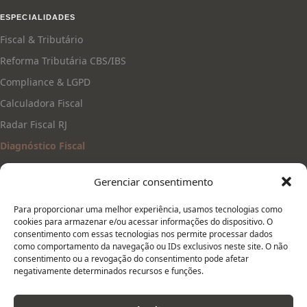
ESPECIALIDADES
Fiscal & Tributário
Reforma Tributária CBS/IBS
Compliance & LGPD
Calculadora Fiscal
Radar Fiscal RJ
Diagnóstico Fiscal
Gerenciar consentimento
CONTATO
(21) 97220-4437
Para proporcionar uma melhor experiência, usamos tecnologias como
cookies para armazenar e/ou acessar informações do dispositivo. O
helpneto@hncontabilidade.com
consentimento com essas tecnologias nos permite processar dados
como comportamento da navegação ou IDs exclusivos neste site. O não
hncontabilidade.com
consentimento ou a revogação do consentimento pode afetar
Estr. da Cruz 6
negativamente determinados recursos e funções.
São Pedro da Aldeia — RJ
Atendimento remoto em todo Brasil